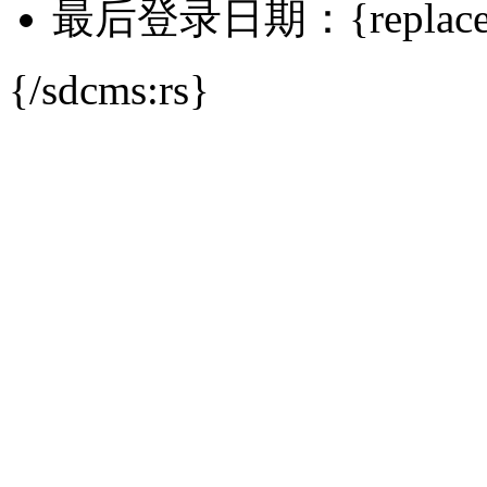
最后登录日期：{replace($rs[l
{/sdcms:rs}