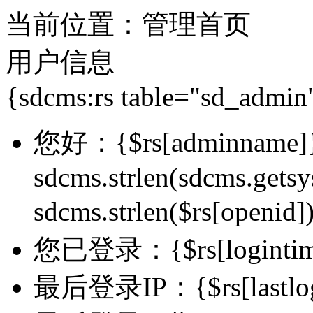
当前位置：管理首页
用户信息
{sdcms:rs table="sd_admin
您好：
{$rs[adminname]
sdcms.strlen(sdcms.getsy
sdcms.strlen($rs[openi
您已登录：{$rs[logintim
最后登录IP：{$rs[lastlog